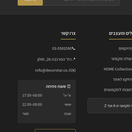
ים ומעצבים
צרו קשר
רויקטים
📞
03-5581590
עולה מקצועי
📍
רח' המרכבה 26, חולון
info@decorstar.co.il
✉️
ויקט לאתר
⏰ שעות פתיחה
הטבות למקצוענים
א'–ה'
08:00–17:30
שישי
08:00–12:30
 מקצועי מ-A ועד Z
שבת
סגור