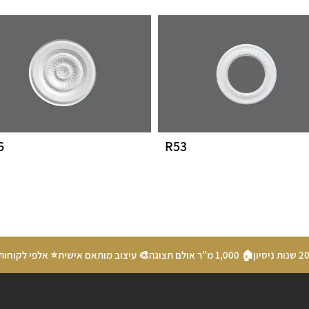
6
R53
🏠 1,000 מ"ר אולם תצוגה
🎨 עיצוב מותאם אישית
⭐ אלפי לקוחות