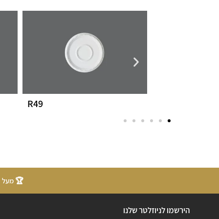
R49
R29
🏆 מעל 20 שנות ניסיון
הירשמו לניוזלטר שלנו