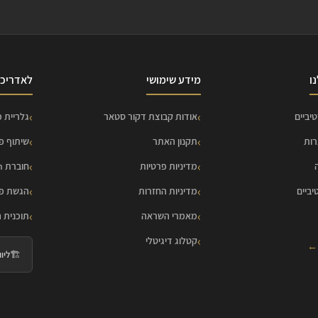
ו
מידע שימושי
לאדריכל
יביים
אודות קבוצת דקור סטאר
גלריית פ
רות
תקנון האתר
שיתוף פ
מדיניות פרטיות
חוברת HOME Collection
יביים
מדיניות החזרות
הגשת פר
מאמרי השראה
תוכנית 
קטלוג דיגיטלי
 ←
🏗️
ליווי