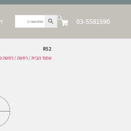
0
03-5581590
דף
R52
עמוד הבית
/
רוזטה
/
רוזטה פו