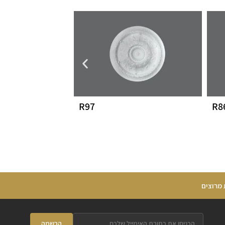
R97
R8
 מרוצים
הרשמה