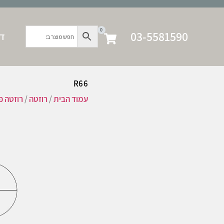
0
03-5581590
דף
R66
עמוד הבית
/
רוזטה
/
רוזטה פו