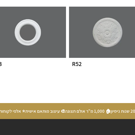
3
R52
🏠 1,000 מ"ר אולם תצוגה
🎨 עיצוב מותאם אישית
⭐ אלפי לקוחות