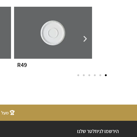
R49
R97
🏆 מעל 20 שנות ניסיון
הירשמו לניוזלטר שלנו