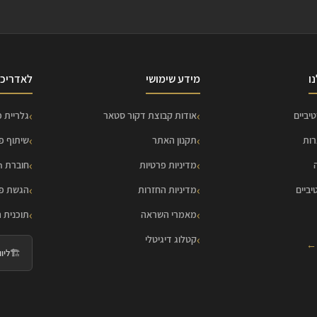
ו
מידע שימושי
לאדריכל
יביים
אודות קבוצת דקור סטאר
גלריית פ
רות
תקנון האתר
שיתוף פ
מדיניות פרטיות
חוברת HOME Collection
יביים
מדיניות החזרות
הגשת פר
מאמרי השראה
תוכנית 
קטלוג דיגיטלי
 ←
🏗️
ליווי