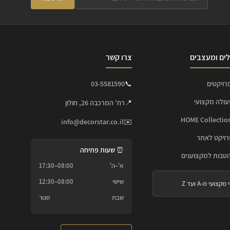
ים ומעצבים
צרו קשר
רויקטים
📞
03-5581590
עולה מקצועי
📍
רח' המרכבה 26, חולון
info@decorstar.co.il
✉️
ויקט לאתר
⏰ שעות פתיחה
הטבות למקצוענים
א'–ה'
08:00–17:30
שישי
08:00–12:30
 מקצועי מ-A ועד Z
שבת
סגור