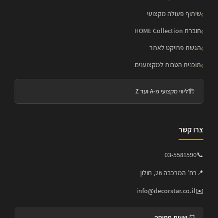
שיתוף פעולה מקצועי
חוברת HOME Collection
הגשת פרויקט לאתר
תוכנית הטבות למקצוענים
🏗️
ליווי מקצועי מ-A ועד Z
צרו קשר
03-5581590
📞
📍
רח' המרכבה 26, חולון
info@decorstar.co.il
✉️
⏰ שעות פתיחה