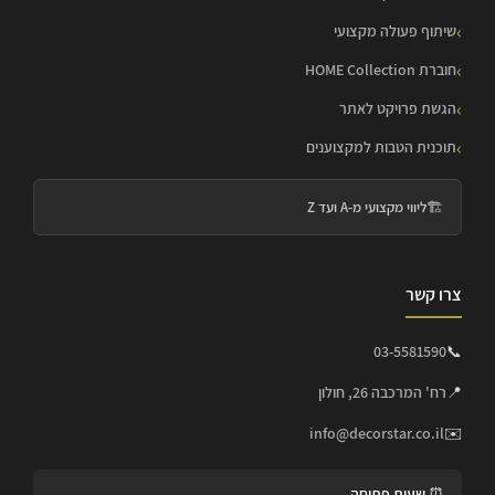
שיתוף פעולה מקצועי
חוברת HOME Collection
הגשת פרויקט לאתר
תוכנית הטבות למקצוענים
🏗️
ליווי מקצועי מ-A ועד Z
צרו קשר
03-5581590
📞
📍
רח' המרכבה 26, חולון
info@decorstar.co.il
✉️
⏰ שעות פתיחה