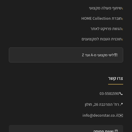
שיתוף פעולה מקצועי
חוברת HOME Collection
הגשת פרויקט לאתר
תוכנית הטבות למקצוענים
🏗️
ליווי מקצועי מ-A ועד Z
צרו קשר
03-5581590
📞
📍
רח' המרכבה 26, חולון
info@decorstar.co.il
✉️
⏰ שעות פתיחה