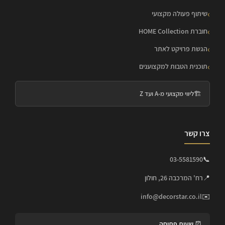
שיתוף פעולה מקצועי
חוברת HOME Collection
הגשת פרויקט לאתר
תוכנית הטבות למקצוענים
🏗️
ליווי מקצועי מ-A ועד Z
צרו קשר
03-5581590
📞
📍
רח' המרכבה 26, חולון
info@decorstar.co.il
✉️
⏰ שעות פתיחה