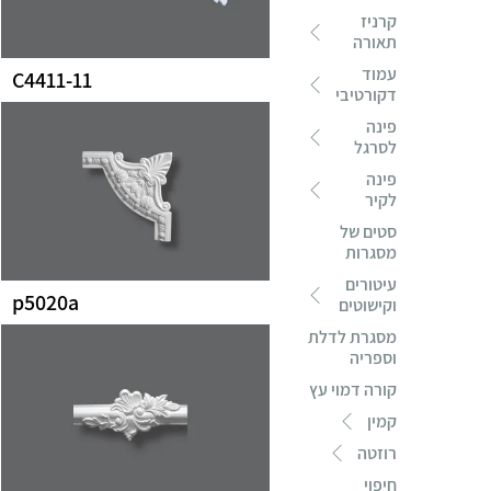
קרניז
תאורה
עמוד
C4411-11
דקורטיבי
פינה
לסרגל
פינה
לקיר
סטים של
מסגרות
עיטורים
p5020a
וקישוטים
מסגרת לדלת
וספריה
קורה דמוי עץ
קמין
רוזטה
חיפוי