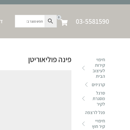
0
03-5581590
דף
פינה פוליאוריטן
חיפוי
קירות
לעיצוב
הבית
קרניזים
סרגל
מסגרת
לקיר
פנל לרצפה
חיפויי
קיר חוץ