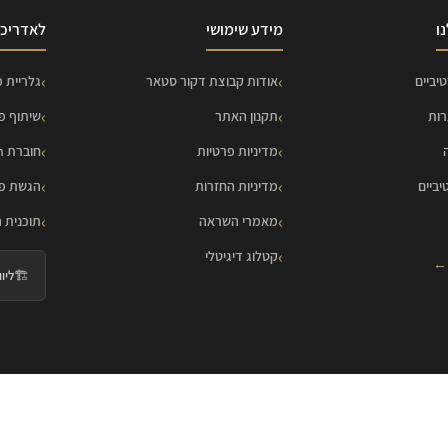
ו
מידע שימושי
לאדריכל
יביים
אודות קבוצת דקור סטאר
גלריית פ
רות
תקנון האתר
שיתוף פ
מדיניות פרטיות
חוברת HOME Collection
יביים
מדיניות החזרות
הגשת פר
מאמרי השראה
תוכנית 
קטלוג דיגיטלי
 ←
🏗️
ליווי