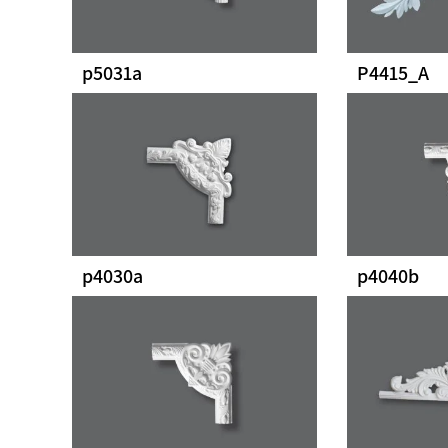
p5031a
P4415_A
p4030a
p4040b