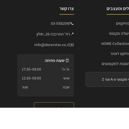
ים ומעצבים
צרו קשר
רויקטים
📞
03-5581590
עולה מקצועי
📍
רח' המרכבה 26, חולון
info@decorstar.co.il
✉️
ויקט לאתר
⏰ שעות פתיחה
הטבות למקצוענים
א'–ה'
08:00–17:30
שישי
08:00–12:30
 מקצועי מ-A ועד Z
שבת
סגור
שלח לנו הודעה ←