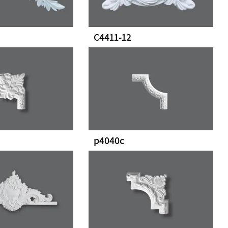
C4411-12
p4040c