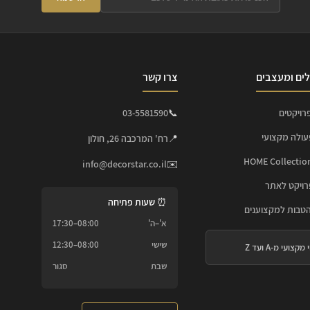
ים ומעצבים
צרו קשר
רויקטים
📞
03-5581590
עולה מקצועי
📍
רח' המרכבה 26, חולון
info@decorstar.co.il
✉️
ויקט לאתר
⏰ שעות פתיחה
הטבות למקצוענים
א'–ה'
08:00–17:30
שישי
08:00–12:30
 מקצועי מ-A ועד Z
שבת
סגור