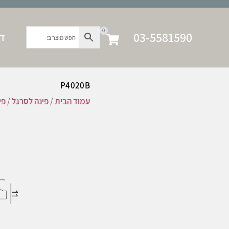
0
03-5581590
דף
P4020B
עמוד הבית
/
פינה לסרגל
/
פי