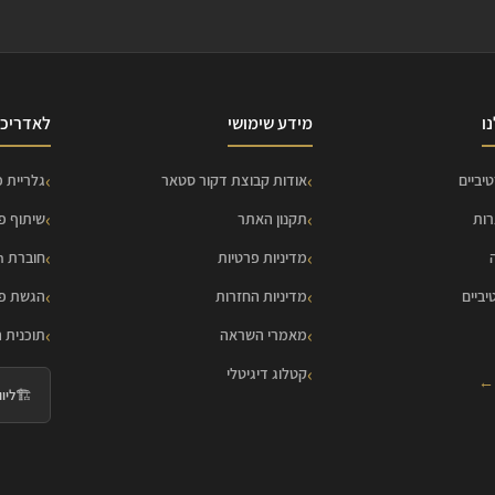
ו
מידע שימושי
לאדריכל
יביים
אודות קבוצת דקור סטאר
גלריית פ
רות
תקנון האתר
שיתוף פ
מדיניות פרטיות
חוברת HOME Collection
יביים
מדיניות החזרות
הגשת פר
מאמרי השראה
תוכנית 
קטלוג דיגיטלי
 ←
🏗️
ליווי