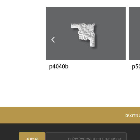
p4040b
p5
 מרוצים
הרשמה