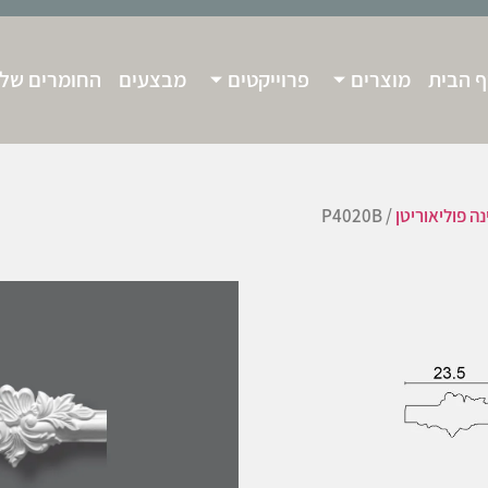
 הבית
מוצרים
פרוייקטים
מבצעים
החומרים שלנ
נה פוליאוריטן
/ P4020B