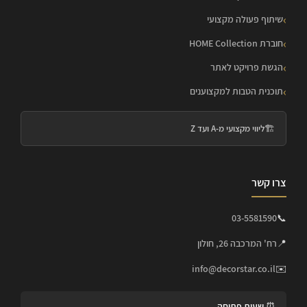
שיתוף פעולה מקצועי
חוברת HOME Collection
הגשת פרויקט לאתר
תוכנית הטבות למקצוענים
🏗️
ליווי מקצועי מ-A ועד Z
צרו קשר
03-5581590
📞
📍
רח' המרכבה 26, חולון
info@decorstar.co.il
✉️
⏰ שעות פתיחה