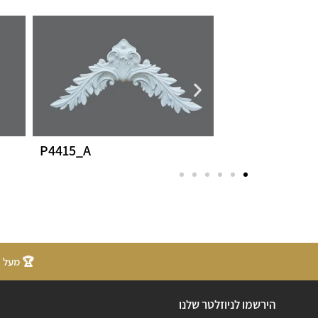
P4415_A
P4420A
🏆 מעל 20 שנות ניסיון
הירשמו לניוזלטר שלנו