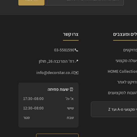
ים ומעצבים
צרו קשר
רויקטים
📞
03-5581590
עולה מקצועי
📍
רח' המרכבה 26, חולון
info@decorstar.co.il
✉️
ויקט לאתר
⏰ שעות פתיחה
הטבות למקצוענים
א'–ה'
08:00–17:30
שישי
08:00–12:30
 מקצועי מ-A ועד Z
שבת
סגור