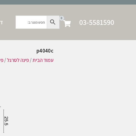
0
03-5581590
דף
p4040c
עמוד הבית
/
פינה לסרגל
/
פי