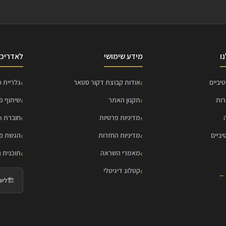
ו
מידע שימושי
לאדריכל
יביים
אודות קבוצת דקור סטאר
גלריית פ
רות
תקנון האתר
שיתוף פ
מדיניות פרטיות
חוברת HOME Collection
יביים
מדיניות החזרות
הגשת פר
מאמרי השראה
תוכנית 
קטלוג דיגיטלי
 ←
🏗️
ליווי