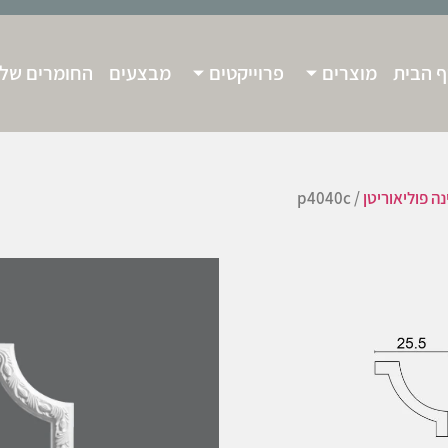
 הבית
מוצרים
פרוייקטים
מבצעים
החומרים שלנ
נה פוליאוריטן
/ p4040c