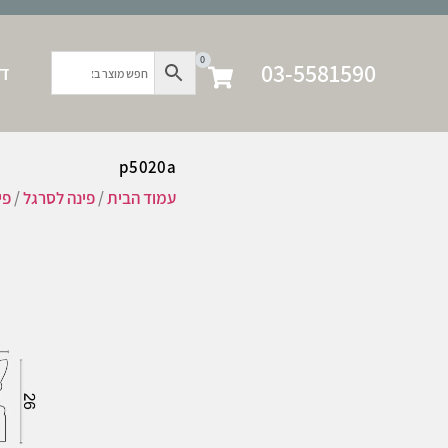
0
03-5581590
דף
p5020a
עמוד הבית
/
פינה לסרגל
/
פי