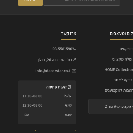
ים ומעצבים
צרו קשר
רויקטים
📞
03-5581590
עולה מקצועי
📍
רח' המרכבה 26, חולון
info@decorstar.co.il
✉️
ויקט לאתר
⏰ שעות פתיחה
הטבות למקצוענים
א'–ה'
08:00–17:30
שישי
08:00–12:30
 מקצועי מ-A ועד Z
שבת
סגור