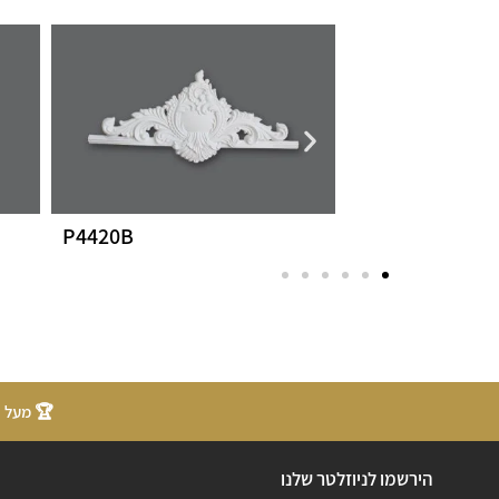
P4420B
P4420A
🏆 מעל 20 שנות ניסיון
הירשמו לניוזלטר שלנו