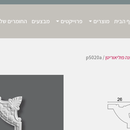
 הבית
מוצרים
פרוייקטים
מבצעים
החומרים שלנ
נה פוליאוריטן
/ p5020a