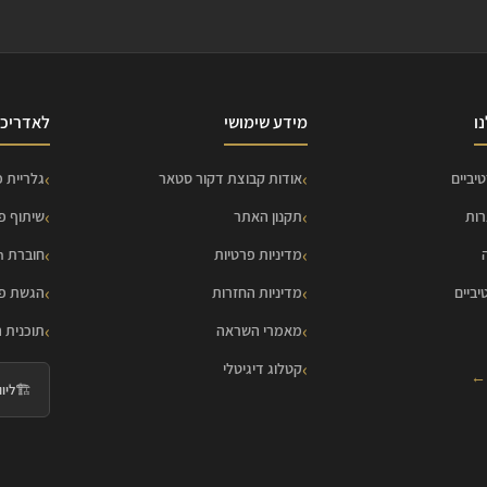
ו
מידע שימושי
לאדריכל
יביים
אודות קבוצת דקור סטאר
גלריית פ
רות
תקנון האתר
שיתוף פ
מדיניות פרטיות
חוברת HOME Collection
יביים
מדיניות החזרות
הגשת פר
מאמרי השראה
תוכנית 
קטלוג דיגיטלי
 ←
🏗️
ליווי