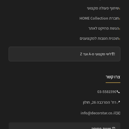
שיתוף פעולה מקצועי
חוברת HOME Collection
הגשת פרויקט לאתר
תוכנית הטבות למקצוענים
🏗️
ליווי מקצועי מ-A ועד Z
צרו קשר
03-5581590
📞
📍
רח' המרכבה 26, חולון
info@decorstar.co.il
✉️
⏰ שעות פתיחה