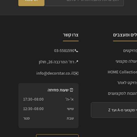
ים ומעצבים
צרו קשר
רויקטים
📞
03-5581590
עולה מקצועי
📍
רח' המרכבה 26, חולון
info@decorstar.co.il
✉️
ויקט לאתר
⏰ שעות פתיחה
הטבות למקצוענים
א'–ה'
08:00–17:30
שישי
08:00–12:30
 מקצועי מ-A ועד Z
שבת
סגור