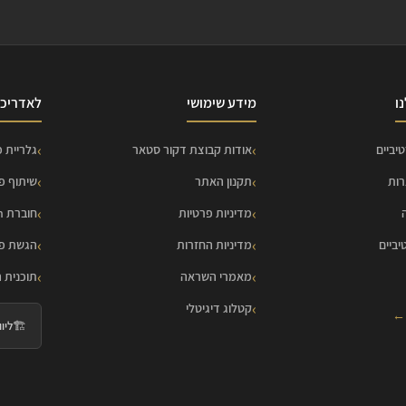
ו
מידע שימושי
לאדריכל
יביים
אודות קבוצת דקור סטאר
גלריית פ
רות
תקנון האתר
שיתוף פ
מדיניות פרטיות
חוברת HOME Collection
יביים
מדיניות החזרות
הגשת פר
מאמרי השראה
תוכנית 
קטלוג דיגיטלי
 ←
🏗️
ליווי