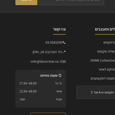
ים ומעצבים
צרו קשר
רויקטים
📞
03-5581590
עולה מקצועי
📍
רח' המרכבה 26, חולון
info@decorstar.co.il
✉️
ויקט לאתר
⏰ שעות פתיחה
הטבות למקצוענים
א'–ה'
08:00–17:30
שישי
08:00–12:30
 מקצועי מ-A ועד Z
שבת
סגור