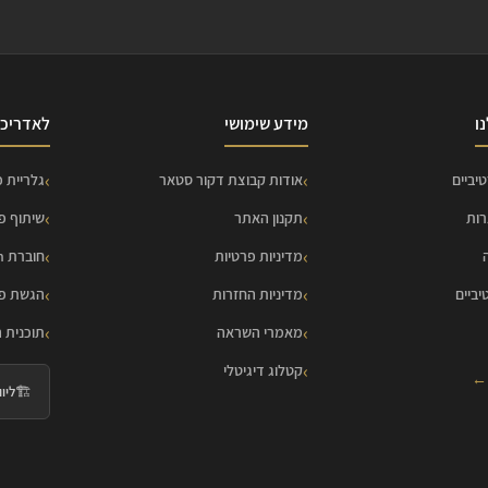
ו
מידע שימושי
לאדריכל
יביים
אודות קבוצת דקור סטאר
גלריית פ
רות
תקנון האתר
שיתוף פ
מדיניות פרטיות
חוברת HOME Collection
יביים
מדיניות החזרות
הגשת פר
מאמרי השראה
תוכנית 
קטלוג דיגיטלי
 ←
🏗️
ליווי