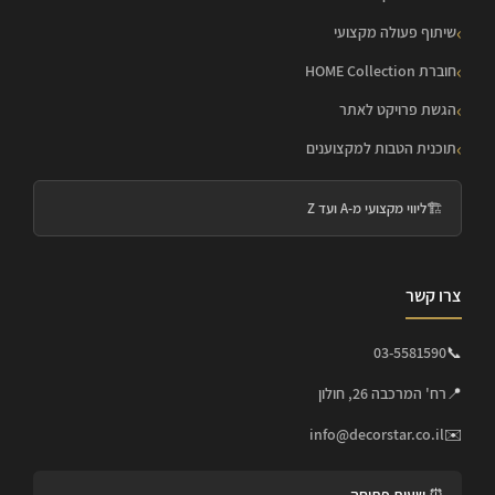
שיתוף פעולה מקצועי
חוברת HOME Collection
הגשת פרויקט לאתר
תוכנית הטבות למקצוענים
🏗️
ליווי מקצועי מ-A ועד Z
צרו קשר
03-5581590
📞
📍
רח' המרכבה 26, חולון
info@decorstar.co.il
✉️