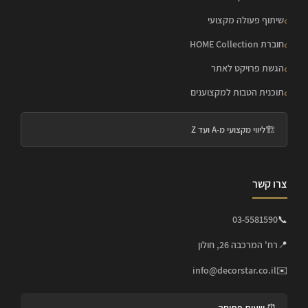
שיתוף פעולה מקצועי
חוברת HOME Collection
הגשת פרויקט לאתר
תוכנית הטבות למקצוענים
🏗️
ליווי מקצועי מ-A ועד Z
צרו קשר
03-5581590
📞
📍
רח' המרכבה 26, חולון
info@decorstar.co.il
✉️