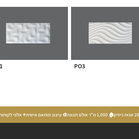
1
PO3
🏠 1,000 מ"ר אולם תצוגה
🎨 עיצוב מותאם אישית
⭐ אלפי לקוחות