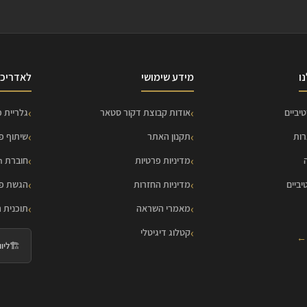
ו
מידע שימושי
לאדריכל
יביים
אודות קבוצת דקור סטאר
גלריית פ
רות
תקנון האתר
שיתוף פ
מדיניות פרטיות
חוברת HOME Collection
יביים
מדיניות החזרות
הגשת פר
מאמרי השראה
תוכנית 
קטלוג דיגיטלי
 ←
🏗️
ליווי