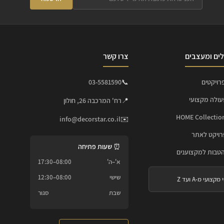
ים ומעצבים
צרו קשר
רויקטים
📞
03-5581590
עולה מקצועי
📍
רח' המרכבה 26, חולון
info@decorstar.co.il
✉️
ויקט לאתר
⏰ שעות פתיחה
הטבות למקצוענים
א'–ה'
08:00–17:30
שישי
08:00–12:30
 מקצועי מ-A ועד Z
שבת
סגור