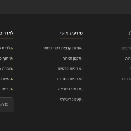
ו
מידע שימושי
לאדריכל
יביים
אודות קבוצת דקור סטאר
גלריית פ
רות
תקנון האתר
שיתוף פ
מדיניות פרטיות
חוברת HOME Collection
יביים
מדיניות החזרות
הגשת פר
מאמרי השראה
תוכנית 
קטלוג דיגיטלי
 ←
🏗️
ליווי