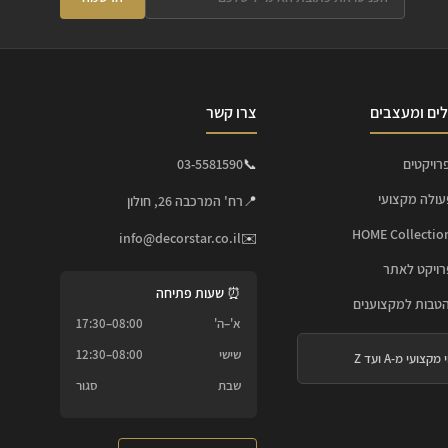
ים ומעצבים
צרו קשר
רויקטים
📞
03-5581590
עולה מקצועי
📍
רח' המרכבה 26, חולון
info@decorstar.co.il
✉️
ויקט לאתר
⏰ שעות פתיחה
הטבות למקצוענים
א'–ה'
08:00–17:30
שישי
08:00–12:30
 מקצועי מ-A ועד Z
שבת
סגור