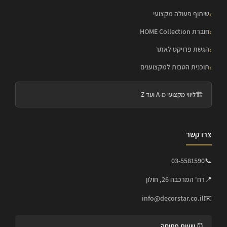
שיתוף פעולה מקצועי
חוברת HOME Collection
הגשת פרויקט לאתר
תוכנית הטבות למקצוענים
🏗️
ליווי מקצועי מ-A ועד Z
צרו קשר
03-5581590
📞
📍
רח' המרכבה 26, חולון
info@decorstar.co.il
✉️
⏰ שעות פתיחה