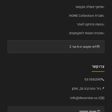
שיתוף פעולה מקצועי
חוברת HOME Collection
הגשת פרויקט לאתר
תוכנית הטבות למקצוענים
🏗️
ליווי מקצועי מ-A ועד Z
צרו קשר
03-5581590
📞
📍
רח' המרכבה 26, חולון
info@decorstar.co.il
✉️
⏰ שעות פתיחה