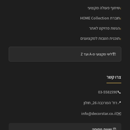
שיתוף פעולה מקצועי
חוברת HOME Collection
הגשת פרויקט לאתר
תוכנית הטבות למקצוענים
🏗️
ליווי מקצועי מ-A ועד Z
צרו קשר
03-5581590
📞
📍
רח' המרכבה 26, חולון
info@decorstar.co.il
✉️
⏰ שעות פתיחה