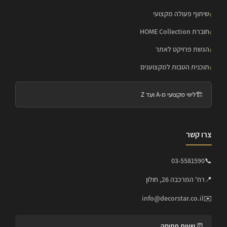
שיתוף פעולה מקצועי
חוברת HOME Collection
הגשת פרויקט לאתר
תוכנית הטבות למקצוענים
🏗️
ליווי מקצועי מ-A ועד Z
צרו קשר
03-5581590
📞
📍
רח' המרכבה 26, חולון
info@decorstar.co.il
✉️
⏰ שעות פתיחה