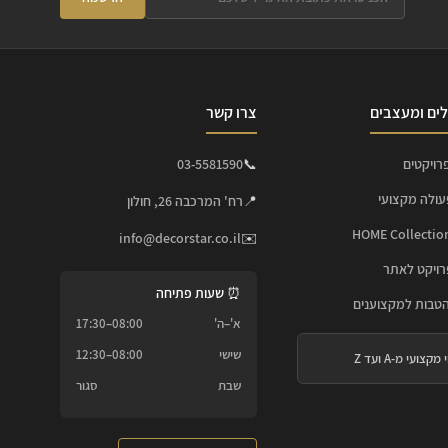
ים ומעצבים
צרו קשר
רויקטים
📞
03-5581590
עולה מקצועי
📍
רח' המרכבה 26, חולון
info@decorstar.co.il
✉️
ויקט לאתר
⏰ שעות פתיחה
הטבות למקצוענים
א'–ה'
08:00–17:30
שישי
08:00–12:30
 מקצועי מ-A ועד Z
שבת
סגור