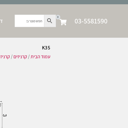
0
03-5581590
דף
K35
עמוד הבית
/
קרניזים
/
קרניז 