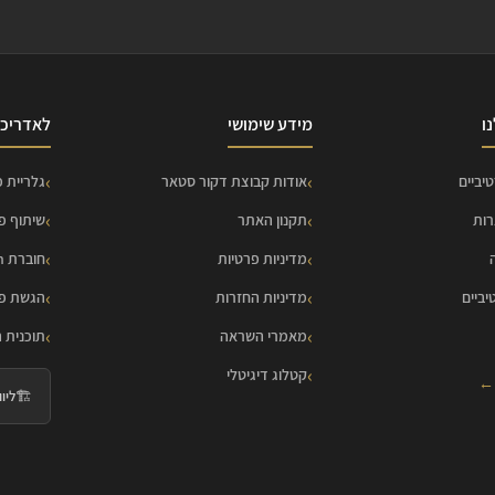
ו
מידע שימושי
לאדריכל
יביים
אודות קבוצת דקור סטאר
גלריית פ
רות
תקנון האתר
שיתוף פ
מדיניות פרטיות
חוברת HOME Collection
יביים
מדיניות החזרות
הגשת פר
מאמרי השראה
תוכנית 
קטלוג דיגיטלי
 ←
🏗️
ליווי