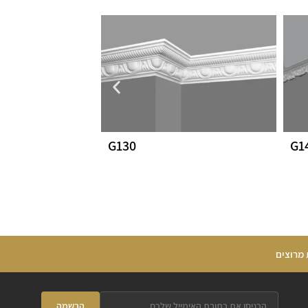
G130
G1
 מרוצים
הרשמה