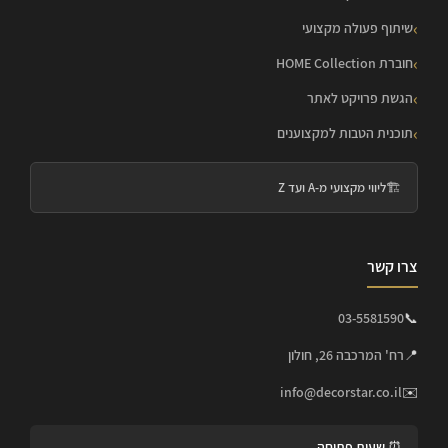
שיתוף פעולה מקצועי
חוברת HOME Collection
הגשת פרויקט לאתר
תוכנית הטבות למקצוענים
🏗️
ליווי מקצועי מ-A ועד Z
צרו קשר
03-5581590
📞
📍
רח' המרכבה 26, חולון
info@decorstar.co.il
✉️
⏰ שעות פתיחה