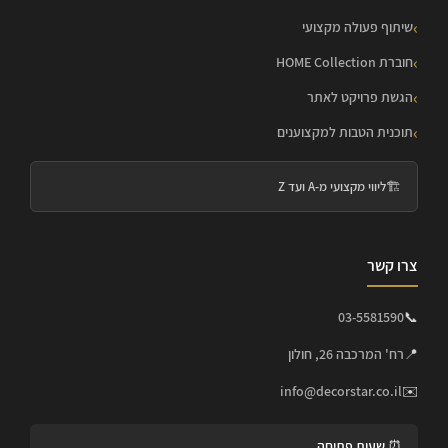
שיתוף פעולה מקצועי
חוברת HOME Collection
הגשת פרויקט לאתר
תוכנית הטבות למקצוענים
🏗️
ליווי מקצועי מ-A ועד Z
צרו קשר
03-5581590
📞
📍
רח' המרכבה 26, חולון
info@decorstar.co.il
✉️
⏰ שעות פתיחה