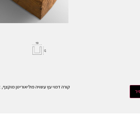
קורה דמוי עץ עשויה פוליאוריטן מוקצף, אורך 3/ 4 מ׳, צ
יר