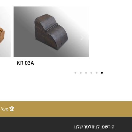
KR 03A
KR 01C
🏆 מעל 20 שנות ניסיון
הירשמו לניוזלטר שלנו