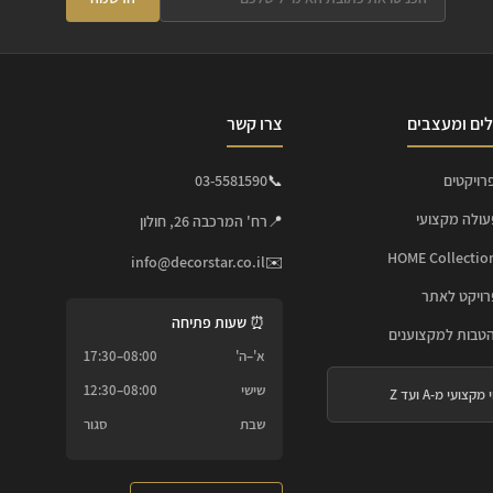
ים ומעצבים
צרו קשר
רויקטים
📞
03-5581590
עולה מקצועי
📍
רח' המרכבה 26, חולון
info@decorstar.co.il
✉️
ויקט לאתר
⏰ שעות פתיחה
הטבות למקצוענים
א'–ה'
08:00–17:30
שישי
08:00–12:30
 מקצועי מ-A ועד Z
שבת
סגור