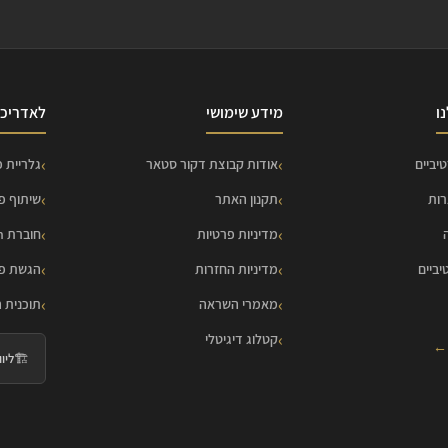
ו
מידע שימושי
לאדריכל
יביים
אודות קבוצת דקור סטאר
גלריית פ
רות
תקנון האתר
שיתוף פ
מדיניות פרטיות
חוברת HOME Collection
יביים
מדיניות החזרות
הגשת פר
מאמרי השראה
תוכנית 
קטלוג דיגיטלי
 ←
🏗️
ליווי