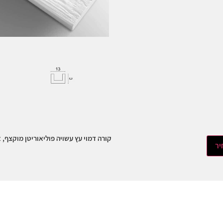
קורה דמוי עץ עשויה פוליאוריטן מוקצף, אורך 2.6 מ׳, צ
יר