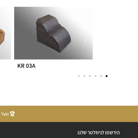
KR 03A
KR 02C
🏆 מעל 20 שנות ניסיון
הירשמו לניוזלטר שלנו