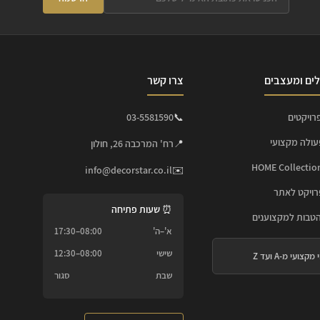
ים ומעצבים
צרו קשר
רויקטים
📞
03-5581590
עולה מקצועי
📍
רח' המרכבה 26, חולון
info@decorstar.co.il
✉️
ויקט לאתר
⏰ שעות פתיחה
הטבות למקצוענים
א'–ה'
08:00–17:30
שישי
08:00–12:30
 מקצועי מ-A ועד Z
שבת
סגור