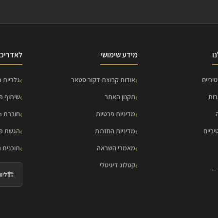
ו
מידע שימושי
לאדריכל
יביים
אודות קבוצת דקור סטאר
גלריית פ
רות
תקנון האתר
שיתוף פ
מדיניות פרטיות
חוברת HOME Collection
יביים
מדיניות החזרות
הגשת פר
מאמרי השראה
תוכנית 
קטלוג דיגיטלי
 ←
🏗️
ליווי