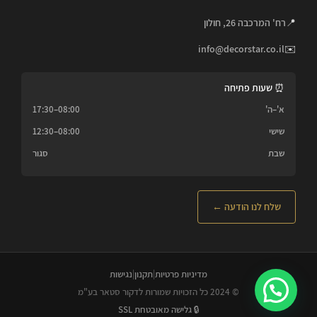
📍
רח' המרכבה 26, חולון
info@decorstar.co.il
✉️
⏰ שעות פתיחה
א'–ה'
08:00–17:30
שישי
08:00–12:30
שבת
סגור
שלח לנו הודעה ←
מדיניות פרטיות
|
תקנון
|
נגישות
© 2024 כל הזכויות שמורות לדקור סטאר בע"מ
🔒 גלישה מאובטחת SSL