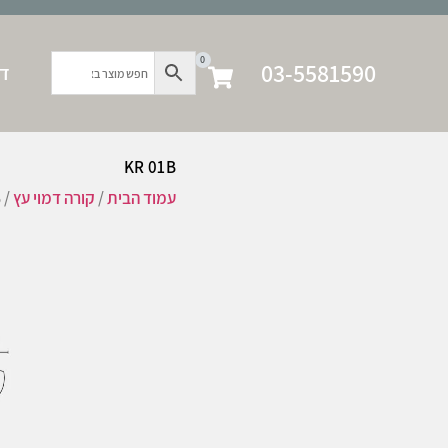
0
03-5581590
דף
KR 01B
עמוד הבית
/
קורה דמוי עץ
/ KR 01B