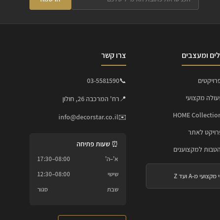
ים ומעצבים
צרו קשר
רויקטים
📞
03-5581590
עולה מקצועי
📍
רח' המרכבה 26, חולון
info@decorstar.co.il
✉️
ויקט לאתר
⏰ שעות פתיחה
הטבות למקצוענים
א'–ה'
08:00–17:30
שישי
08:00–12:30
 מקצועי מ-A ועד Z
שבת
סגור