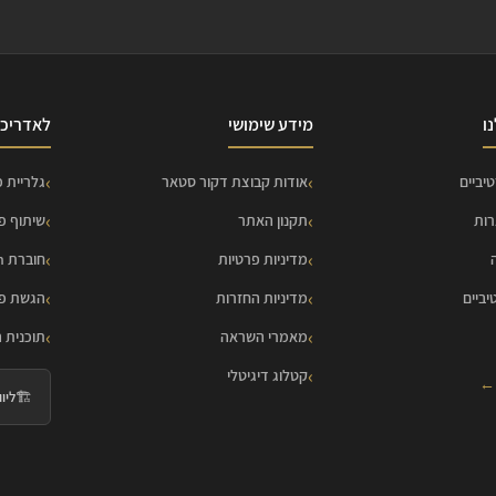
ו
מידע שימושי
לאדריכל
יביים
אודות קבוצת דקור סטאר
גלריית פ
רות
תקנון האתר
שיתוף פ
מדיניות פרטיות
חוברת HOME Collection
יביים
מדיניות החזרות
הגשת פר
מאמרי השראה
תוכנית 
קטלוג דיגיטלי
 ←
🏗️
ליווי