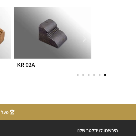
KR 02A
BR 04C
🏆 מעל 20 שנות ניסיון
הירשמו לניוזלטר שלנו