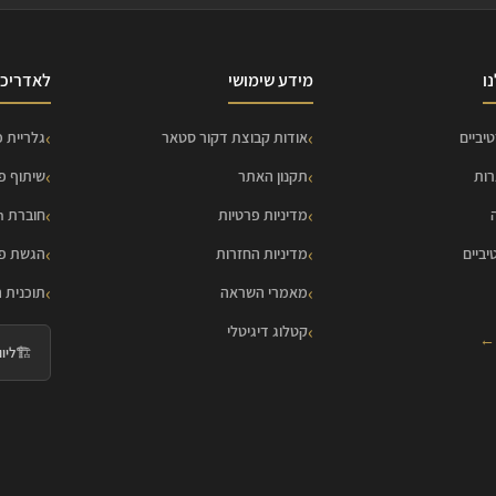
ו
מידע שימושי
לאדריכל
יביים
אודות קבוצת דקור סטאר
גלריית פ
רות
תקנון האתר
שיתוף פ
מדיניות פרטיות
חוברת HOME Collection
יביים
מדיניות החזרות
הגשת פר
מאמרי השראה
תוכנית 
קטלוג דיגיטלי
 ←
🏗️
ליווי