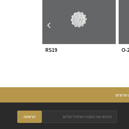
RS19
O-
 מרוצים
הרשמה