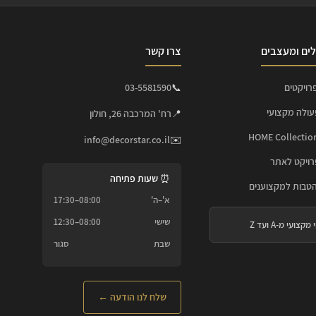
ים ומעצבים
צרו קשר
רויקטים
📞
03-5581590
עולה מקצועי
📍
רח' המרכבה 26, חולון
info@decorstar.co.il
✉️
ויקט לאתר
⏰ שעות פתיחה
הטבות למקצוענים
א'–ה'
08:00–17:30
שישי
08:00–12:30
 מקצועי מ-A ועד Z
שבת
סגור
שלח לנו הודעה ←