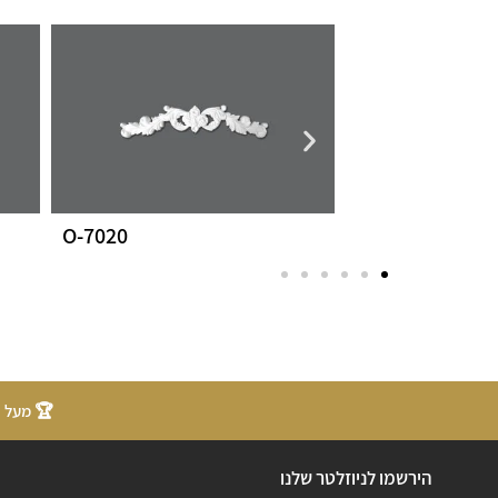
O-7020
O-4017L
🏆 מעל 20 שנות ניסיון
הירשמו לניוזלטר שלנו