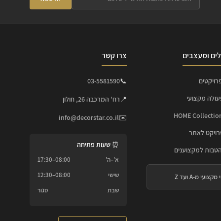
ים ומעצבים
צרו קשר
רויקטים
📞
03-5581590
עולה מקצועי
📍
רח' המרכבה 26, חולון
info@decorstar.co.il
✉️
ויקט לאתר
⏰ שעות פתיחה
הטבות למקצוענים
א'–ה'
08:00–17:30
שישי
08:00–12:30
 מקצועי מ-A ועד Z
שבת
סגור