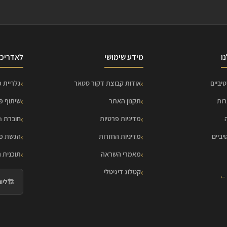
ו
מידע שימושי
לאדריכל
יביים
אודות קבוצת דקור סטאר
גלריית פ
רות
תקנון האתר
שיתוף פ
מדיניות פרטיות
חוברת HOME Collection
יביים
מדיניות החזרות
הגשת פר
מאמרי השראה
תוכנית 
קטלוג דיגיטלי
 ←
🏗️
ליווי