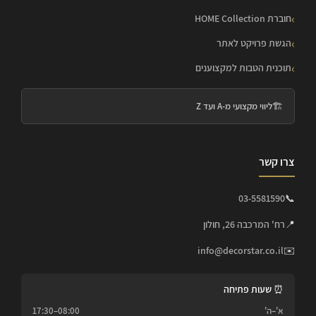
חוברת HOME Collection
הגשת פרויקט לאתר
תוכנית הטבות למקצוענים
🏗️
ליווי מקצועי מ-A ועד Z
צרו קשר
03-5581590
📞
📍
רח' המרכבה 26, חולון
info@decorstar.co.il
✉️
⏰ שעות פתיחה
א'–ה'
08:00–17:30