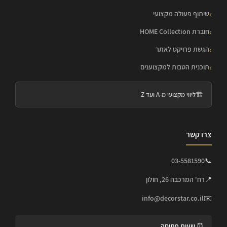
שיתוף פעולה מקצועי
חוברת HOME Collection
הגשת פרויקט לאתר
תוכנית הטבות למקצוענים
🏗️
ליווי מקצועי מ-A ועד Z
צרו קשר
03-5581590
📞
📍
רח' המרכבה 26, חולון
info@decorstar.co.il
✉️
⏰ שעות פתיחה