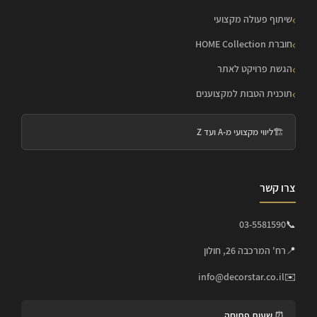
שיתוף פעולה מקצועי
חוברת HOME Collection
הגשת פרויקט לאתר
תוכנית הטבות למקצוענים
🏗️
ליווי מקצועי מ-A ועד Z
צרו קשר
03-5581590
📞
📍
רח' המרכבה 26, חולון
info@decorstar.co.il
✉️
⏰ שעות פתיחה