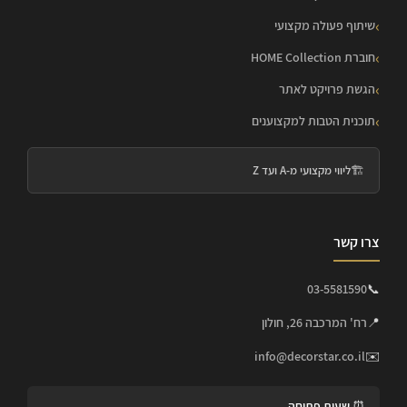
שיתוף פעולה מקצועי
חוברת HOME Collection
הגשת פרויקט לאתר
תוכנית הטבות למקצוענים
🏗️
ליווי מקצועי מ-A ועד Z
צרו קשר
03-5581590
📞
📍
רח' המרכבה 26, חולון
info@decorstar.co.il
✉️
⏰ שעות פתיחה