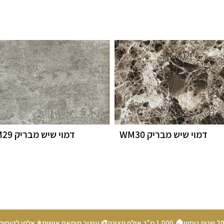
דמוי שיש מבריק WM30
דמוי שיש מבריק WM29
🏠 1,000 מ"ר אולם תצוגה
🎨 עיצוב מותאם אישית
⭐ אלפי לקוחות