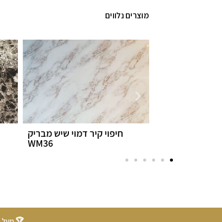
מוצרים נלווים
ר שיש מבריק דגם
חיפוי קיר דמוי שיש מבריק
WM36
WM10
🏆 מעל 20 שנות ניסיון