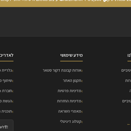
ו
מידע שימושי
לאדריכל
יביים
אודות קבוצת דקור סטאר
גלריית פ
רות
תקנון האתר
שיתוף פ
מדיניות פרטיות
חוברת HOME Collection
יביים
מדיניות החזרות
הגשת פר
מאמרי השראה
תוכנית 
קטלוג דיגיטלי
 ←
🏗️
ליווי