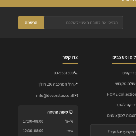
הרשמה
ים ומעצבים
צרו קשר
רויקטים
📞
03-5581590
עולה מקצועי
📍
רח' המרכבה 26, חולון
info@decorstar.co.il
✉️
ויקט לאתר
⏰ שעות פתיחה
הטבות למקצוענים
א'–ה'
08:00–17:30
שישי
08:00–12:30
 מקצועי מ-A ועד Z