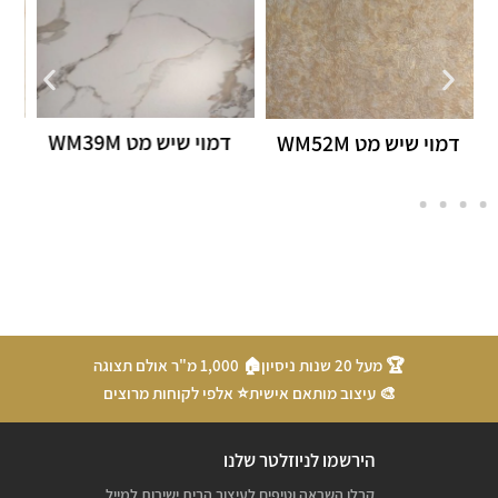
דמוי שיש מט WM39M
חיפוי קיר דמוי שיש
מבריק WM36
🏆 מעל 20 שנות ניסיון
🏠 1,000 מ"ר אולם תצוגה
🎨 עיצוב מותאם אישית
⭐ אלפי לקוחות מרוצים
הירשמו לניוזלטר שלנו
קבלו השראה וטיפים לעיצוב הבית ישירות למייל