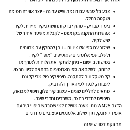
צבע בז' טבעי עם דוגמת שיש עדינה – יוצר אווירה חמימה
ושקטה בחלל.
גימור מבריק – מוסיף ברק ותחושת ניקיון מיידית לקיר.
אפשרות התקנה בקו אפס – לקבלת משטח אחיד של
שיש לקיר.
שילוב עם ספי אלומיניום – ניתן להתקין עם מרווחים
ולשלב ספי אלומיניום שמוסיפים "אופי" לקיר.
גמישות ביישום – ניתן להתקין את הלוחות לאורך או
לרוחב, ולשלב את ספי האלומיניום בהתאם לכיוון הרצוי.
קל משקל ונוח להתקנה- חיפוי קיר פולימרי קל ונח
לעבודה, לנסר לפי האורך ולהדביק.
מתאים לחללים שונים – עיצוב קיר סלון, חיפוי למבואה,
חיפויים לחדרי רחצה, משרדים וחדרי שינה.
הדגם WM25 נותן מענה מושלם למי שמבקש חיפויי קיר עם
אופי רגוע ונקי, תוך שילוב אלמנטים עיצוביים מודרניים.
תחזוקת דמוי שיש זה