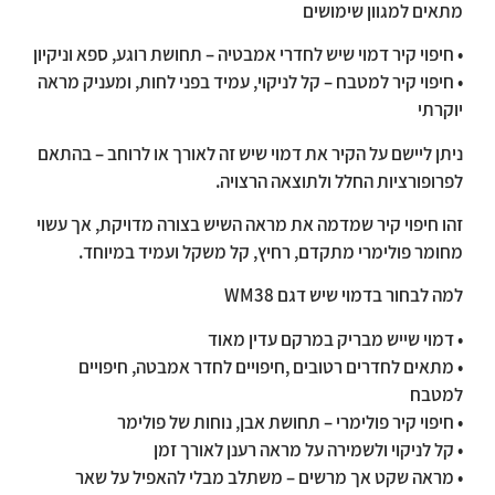
מתאים למגוון שימושים
• חיפוי קיר דמוי שיש לחדרי אמבטיה – תחושת רוגע, ספא וניקיון
• חיפוי קיר למטבח – קל לניקוי, עמיד בפני לחות, ומעניק מראה
יוקרתי
ניתן ליישם על הקיר את דמוי שיש זה לאורך או לרוחב – בהתאם
לפרופורציות החלל ולתוצאה הרצויה.
זהו חיפוי קיר שמדמה את מראה השיש בצורה מדויקת, אך עשוי
מחומר פולימרי מתקדם, רחיץ, קל משקל ועמיד במיוחד.
למה לבחור בדמוי שיש דגם
38
WM
• דמוי שייש מבריק במרקם עדין מאוד
• מתאים לחדרים רטובים ,חיפויים לחדר אמבטה, חיפויים
למטבח
• חיפוי קיר פולימרי – תחושת אבן, נוחות של פולימר
• קל לניקוי ולשמירה על מראה רענן לאורך זמן
• מראה שקט אך מרשים – משתלב מבלי להאפיל על שאר