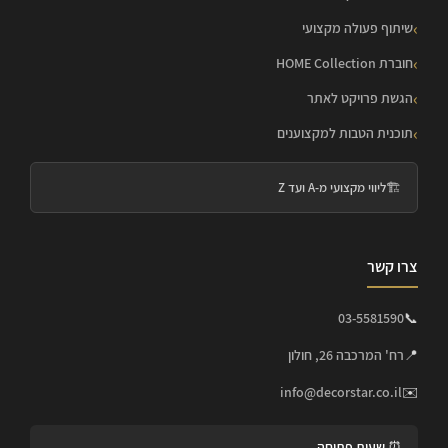
שיתוף פעולה מקצועי
חוברת HOME Collection
הגשת פרויקט לאתר
תוכנית הטבות למקצוענים
🏗️
ליווי מקצועי מ-A ועד Z
צרו קשר
03-5581590
📞
📍
רח' המרכבה 26, חולון
info@decorstar.co.il
✉️
⏰ שעות פתיחה