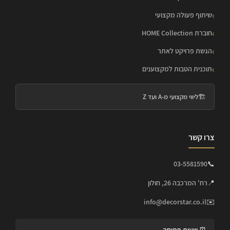
שיתוף פעולה מקצועי
חוברת HOME Collection
הגשת פרויקט לאתר
תוכנית הטבות למקצוענים
🏗️
ליווי מקצועי מ-A ועד Z
צרו קשר
03-5581590
📞
📍
רח' המרכבה 26, חולון
info@decorstar.co.il
✉️