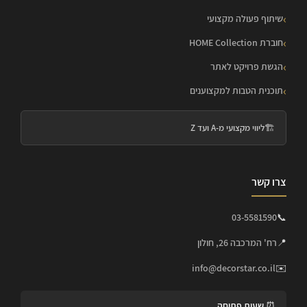
שיתוף פעולה מקצועי
חוברת HOME Collection
הגשת פרויקט לאתר
תוכנית הטבות למקצוענים
🏗️
ליווי מקצועי מ-A ועד Z
צרו קשר
03-5581590
📞
📍
רח' המרכבה 26, חולון
info@decorstar.co.il
✉️
⏰ שעות פתיחה