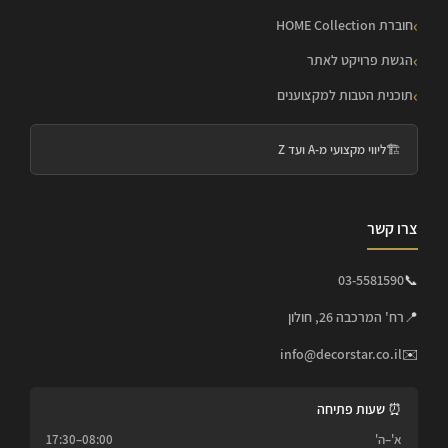
חוברת HOME Collection
הגשת פרויקט לאתר
תוכנית הטבות למקצוענים
🏗️
ליווי מקצועי מ-A ועד Z
צרו קשר
03-5581590
📞
📍
רח' המרכבה 26, חולון
info@decorstar.co.il
✉️
⏰ שעות פתיחה
א'–ה'
08:00–17:30