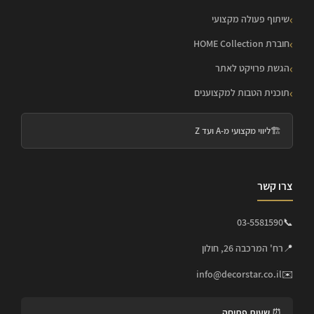
שיתוף פעולה מקצועי
חוברת HOME Collection
הגשת פרויקט לאתר
תוכנית הטבות למקצוענים
🏗️
ליווי מקצועי מ-A ועד Z
צרו קשר
03-5581590
📞
📍
רח' המרכבה 26, חולון
info@decorstar.co.il
✉️
⏰ שעות פתיחה