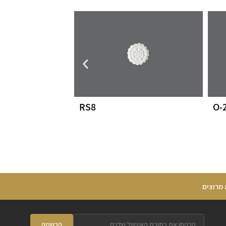
RS8
O-
 מרוצים
הרשמה