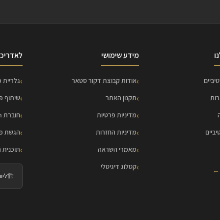
ו
מידע שימושי
לאדריכל
יביים
אודות קבוצת דקור סטאר
גלריית פ
רות
תקנון האתר
שיתוף פ
מדיניות פרטיות
חוברת HOME Collection
יביים
מדיניות החזרות
הגשת פר
מאמרי השראה
תוכנית 
קטלוג דיגיטלי
 ←
🏗️
ליווי