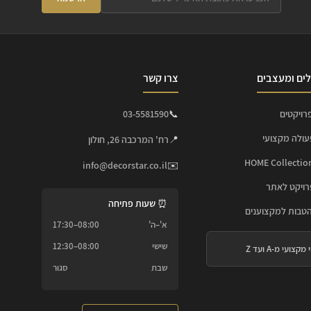
ים ומעצבים
צרו קשר
רויקטים
📞
03-5581590
עולה מקצועי
📍
רח' המרכבה 26, חולון
info@decorstar.co.il
✉️
ויקט לאתר
⏰ שעות פתיחה
הטבות למקצוענים
א'–ה'
08:00–17:30
שישי
08:00–12:30
 מקצועי מ-A ועד Z
שבת
סגור