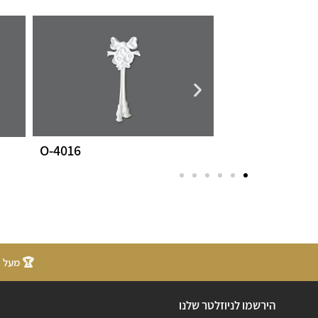
O-4016
O-4017L
🏆 מעל 20 שנות ניסיון
הירשמו לניוזלטר שלנו