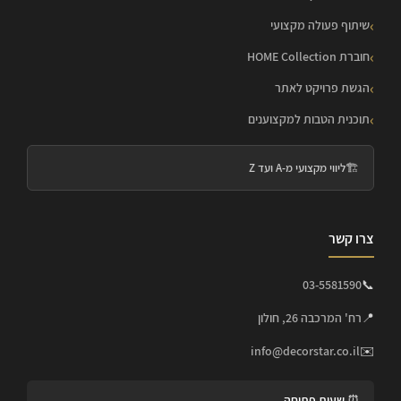
שיתוף פעולה מקצועי
חוברת HOME Collection
הגשת פרויקט לאתר
תוכנית הטבות למקצוענים
🏗️
ליווי מקצועי מ-A ועד Z
צרו קשר
03-5581590
📞
📍
רח' המרכבה 26, חולון
info@decorstar.co.il
✉️
⏰ שעות פתיחה