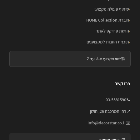
שיתוף פעולה מקצועי
חוברת HOME Collection
הגשת פרויקט לאתר
תוכנית הטבות למקצוענים
🏗️
ליווי מקצועי מ-A ועד Z
צרו קשר
03-5581590
📞
📍
רח' המרכבה 26, חולון
info@decorstar.co.il
✉️
⏰ שעות פתיחה