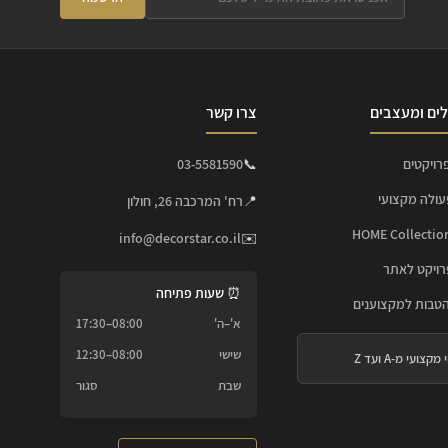
ים ומעצבים
צרו קשר
רויקטים
📞
03-5581590
עולה מקצועי
📍
רח' המרכבה 26, חולון
info@decorstar.co.il
✉️
ויקט לאתר
⏰ שעות פתיחה
הטבות למקצוענים
א'–ה'
08:00–17:30
שישי
08:00–12:30
 מקצועי מ-A ועד Z
שבת
סגור