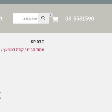
0
03-5581590
דף
KR 03C
עמוד הבית
/
קורה דמוי עץ
/ KR 03C