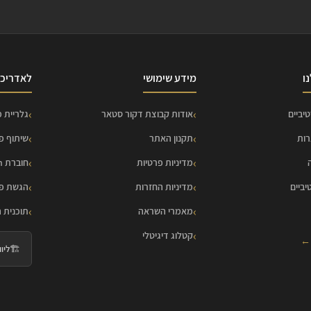
ו
מידע שימושי
לאדריכל
יביים
אודות קבוצת דקור סטאר
גלריית פ
רות
תקנון האתר
שיתוף פ
מדיניות פרטיות
חוברת HOME Collection
יביים
מדיניות החזרות
הגשת פר
מאמרי השראה
תוכנית 
קטלוג דיגיטלי
 ←
🏗️
ליווי