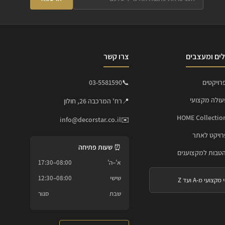
ים ומעצבים
צרו קשר
רויקטים
📞
03-5581590
עולה מקצועי
📍
רח' המרכבה 26, חולון
info@decorstar.co.il
✉️
ויקט לאתר
⏰ שעות פתיחה
הטבות למקצוענים
א'–ה'
08:00–17:30
שישי
08:00–12:30
 מקצועי מ-A ועד Z
שבת
סגור