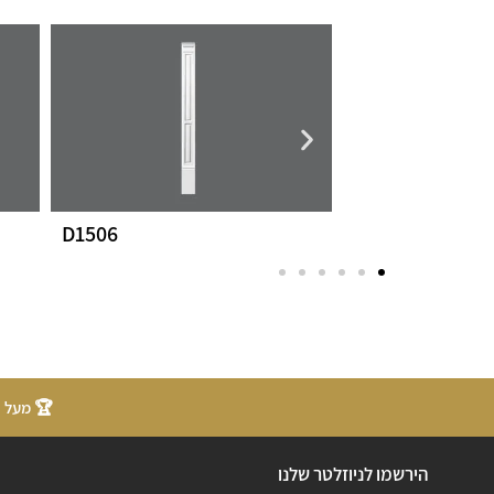
D1506
B2513
🏆 מעל 20 שנות ניסיון
הירשמו לניוזלטר שלנו