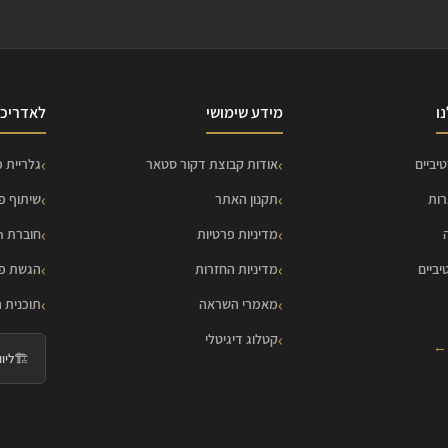
ו
מידע שימושי
לאדריכל
יביים
אודות קבוצת דקור סטאר
גלריית פ
רות
תקנון האתר
שיתוף פ
מדיניות פרטיות
חוברת HOME Collection
יביים
מדיניות החזרות
הגשת פר
מאמרי השראה
תוכנית 
קטלוג דיגיטלי
 ←
🏗️
ליווי