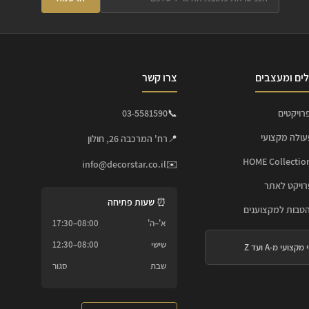
ים ומעצבים
צרו קשר
רויקטים
📞
03-5581590
עולה מקצועי
📍
רח' המרכבה 26, חולון
info@decorstar.co.il
✉️
ויקט לאתר
⏰ שעות פתיחה
הטבות למקצוענים
א'–ה'
08:00–17:30
שישי
08:00–12:30
 מקצועי מ-A ועד Z
שבת
סגור