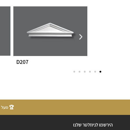
P9040
D207
🏆 מעל 20 שנות ניסיון
הירשמו לניוזלטר שלנו