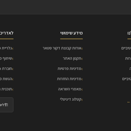
ו
מידע שימושי
לאדריכל
יביים
אודות קבוצת דקור סטאר
גלריית פ
רות
תקנון האתר
שיתוף פ
מדיניות פרטיות
חוברת HOME Collection
יביים
מדיניות החזרות
הגשת פר
מאמרי השראה
תוכנית 
קטלוג דיגיטלי
 ←
🏗️
ליווי