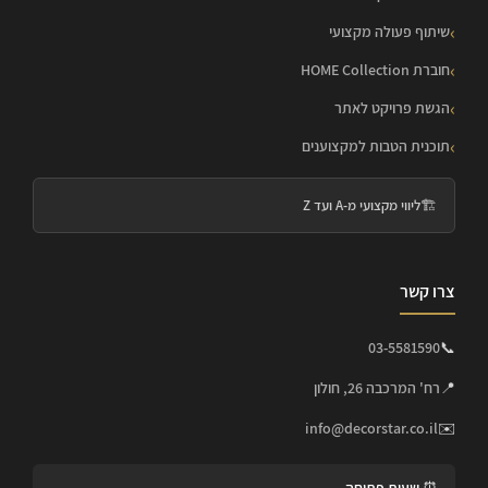
שיתוף פעולה מקצועי
חוברת HOME Collection
הגשת פרויקט לאתר
תוכנית הטבות למקצוענים
🏗️
ליווי מקצועי מ-A ועד Z
צרו קשר
03-5581590
📞
📍
רח' המרכבה 26, חולון
info@decorstar.co.il
✉️